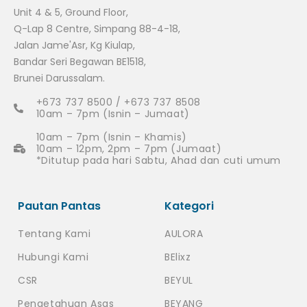
Unit 4 & 5, Ground Floor,
Q-Lap 8 Centre, Simpang 88-4-18,
Jalan Jame'Asr, Kg Kiulap,
Bandar Seri Begawan BE1518,
Brunei Darussalam.
+673 737 8500 / +673 737 8508
10am – 7pm (Isnin – Jumaat)
10am – 7pm (Isnin – Khamis)
10am – 12pm, 2pm – 7pm (Jumaat)
*Ditutup pada hari Sabtu, Ahad dan cuti umum
Pautan Pantas
Kategori
Tentang Kami
AULORA
Hubungi Kami
BElixz
CSR
BEYUL
Pengetahuan Asas
BEYANG