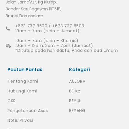
Jalan Jame'Asr, Kg Kiulap,
Bandar Seri Begawan BE1518,
Brunei Darussalam.
+673 737 8500 / +673 737 8508
10am – 7pm (Isnin – Jumaat)
10am – 7pm (Isnin – Khamis)
10am – 12pm, 2pm – 7pm (Jumaat)
*Ditutup pada hari Sabtu, Ahad dan cuti umum
Pautan Pantas
Kategori
Tentang Kami
AULORA
Hubungi Kami
BElixz
CSR
BEYUL
Pengetahuan Asas
BEYANG
Notis Privasi