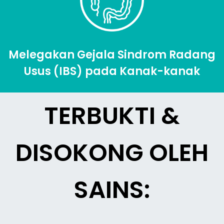
Melegakan Gejala Sindrom Radang
Usus (IBS) pada Kanak-kanak
TERBUKTI &
DISOKONG OLEH
SAINS: