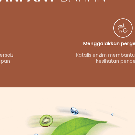
Menggalakkan perge
ersaiz
Katalis enzim membant
apan
kesihatan penc