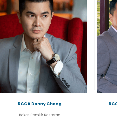
RCCA Donny Chong
RCC
Bekas Pemilik Restoran