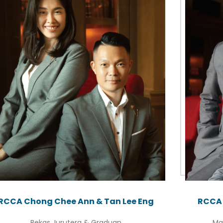
RCCA Chong Chee Ann & Tan Lee Eng
RCCA 
Bekas Jurutera & Graduan
Ma