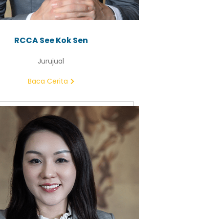
RCCA See Kok Sen
Jurujual
Baca Cerita