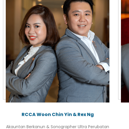
RCCA Woon Chin Yin & Rex Ng
Akauntan Berkanun & Sonographer Ultra Perubatan