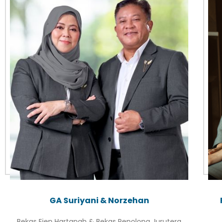
GA Suriyani & Norzehan
Bekas Ejen Hartanah & Bekas Penolong Jurutera