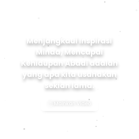
Menjangkaui Inspirasi
Minda, Mencapai
Kehidupan Abadi adalah
yang apa kita usahakan
sekian lama.
Mainkan Video